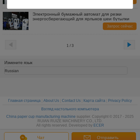
Запрос сейчас
Электронный бумажный автомат для резки
энергосберегающий для ярлыков шеи бутылки
Запрос сейчас
1 / 3
Измените язык
Russian
Главная страница
|
About Us
|
Contact Us
|
Карта сайта
|
Privacy Policy
Взгляд настольного компьютера
China paper cup manufacturing machine
supplier. Copyright © 2017 - 2025
RUIAN RUIZE MACHINERY CO., LTD.
All rights reserved. Developed by
ECER
Чат
Отправить